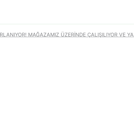
IRLANIYOR! MAĞAZAMIZ ÜZERINDE ÇALIŞILIYOR VE Y