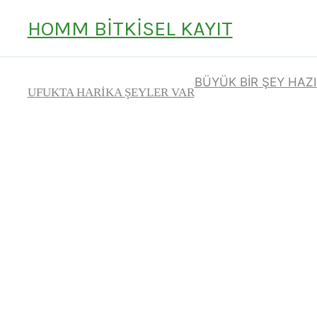
İÇERIĞE
HOMM BITKISEL KAYIT
ATLA
BÜYÜK BIR ŞEY HAZ
UFUKTA HARIKA ŞEYLER VAR